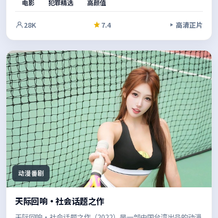
电影
犯罪精选
高颜值
留了作者表达的空间。
28K
7.4
高清正片
动漫番剧
天际回响·社会话题之作
天际回响·社会话题之作（2022）是一部中国台湾出品的动漫