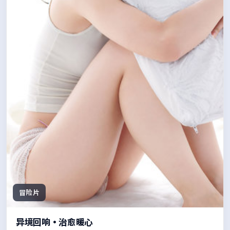
冒险片
异境回响·治愈暖心