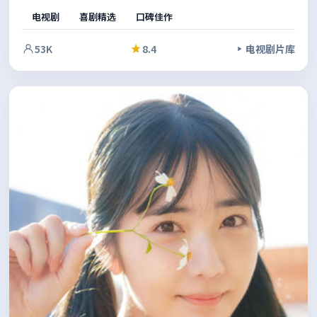
以细腻的人物刻画与紧凑的节奏，层层剥开事件背后的动机。
电视剧
喜剧精选
口碑佳作
结尾留白恰到好处，给人回味余地。
53K
8.4
电视剧片库