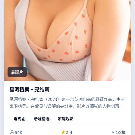
悬疑片
星河档案·完结篇
星河档案·完结篇（2024）是一部英国出品的悬疑作品，由王
家卫执导。在偏见与误解的夹缝中，影片以细腻的人物刻画与
紧凑的节奏，层层剥开事件背后的动机。适合喜欢强情节与人
电视剧
悬疑精选
家庭观影
物弧光的观众。
54K
8.4
10 集