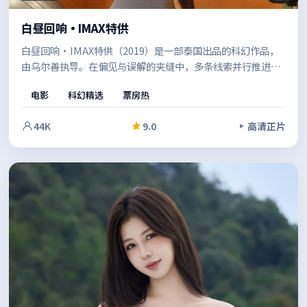
白昼回响·IMAX特供
白昼回响·IMAX特供（2019）是一部泰国出品的科幻作品，
由乌尔善执导。在偏见与误解的夹缝中，多条线索并行推进，
最终在令人屏息的高潮中收束。节奏张弛有度，适合反复品味
电影
科幻精选
票房热
的细节埋伏笔。
44K
9.0
高清正片