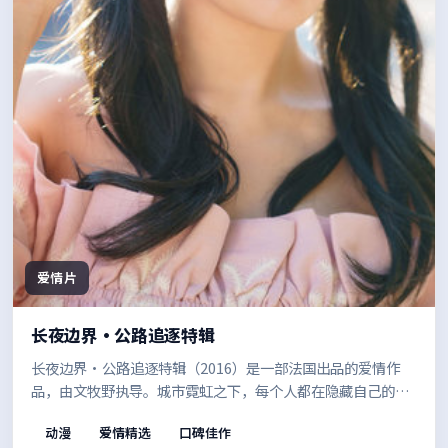
爱情片
长夜边界·公路追逐特辑
长夜边界·公路追逐特辑（2016）是一部法国出品的爱情作
品，由文牧野执导。城市霓虹之下，每个人都在隐藏自己的另
一面，配乐与场面调度相互呼应，强化了关键转折的冲击力。
动漫
爱情精选
口碑佳作
影像风格统一，整体完成度较高。