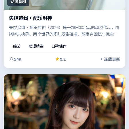
动漫番剧
失控追缉·配乐封神
失控追缉·配乐封神（2026）是一部日本出品的动漫作品，由
饶晓志执导。两个世界的规则发生碰撞，叙事在回忆与现实之
间切换，拼贴出完整的人性图景。影像风格统一，整体完成度
综艺
动漫精选
口碑佳作
较高。
54K
9.2
连载更新