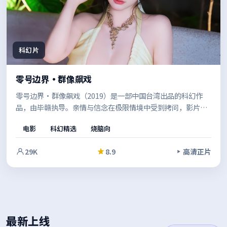
科幻片
零号边界·群像飙戏
零号边界·群像飙戏（2019）是一部中国台湾出品的科幻作
品，由毕赣执导。亲情与信念在极限情境中受到拷问，影片以
细腻的人物刻画与紧凑的节奏，层层剥开事件背后的动机。既
电影
科幻精选
烧脑向
有商业片的观感，也保留了作者表达的空间。
29K
8.9
高清正片
最新上线