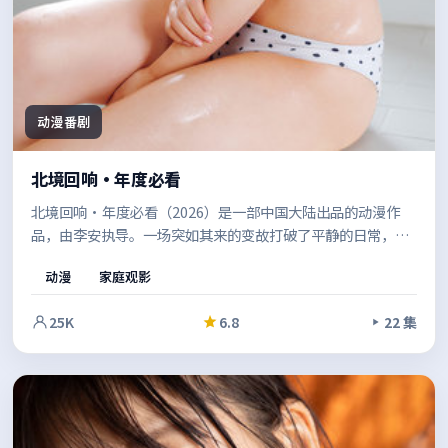
动漫番剧
北境回响·年度必看
北境回响·年度必看（2026）是一部中国大陆出品的动漫作
品，由李安执导。一场突如其来的变故打破了平静的日常，影
片以细腻的人物刻画与紧凑的节奏，层层剥开事件背后的动
动漫
家庭观影
机。适合喜欢强情节与人物弧光的观众。
25K
6.8
22 集