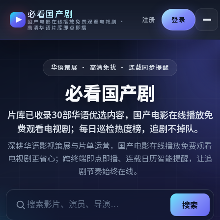
必看国产剧
跳过导航，进入正文
注册
登录
国产电影在线播放免费观看电视剧 ·
高清华语片库即点即播
华语策展 · 高清免扰 · 连载同步提醒
必看国产剧
片库已收录
30
部华语优选内容，
国产电影在线播放免
费观看电视剧
；每日巡检热度榜，追剧不掉队。
深耕华语影视策展与片单运营，国产电影在线播放免费观看
电视剧更省心；跨终端即点即播、连载日历智能提醒，让追
剧节奏始终在线。
搜索